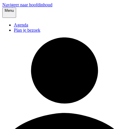
Navigeer naar hoofdinhoud
Menu
Agenda
Plan je bezoek