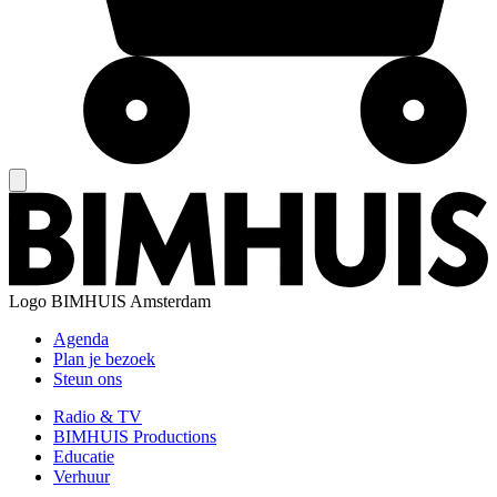
Logo
BIMHUIS Amsterdam
Agenda
Plan je bezoek
Steun ons
Radio & TV
BIMHUIS Productions
Educatie
Verhuur