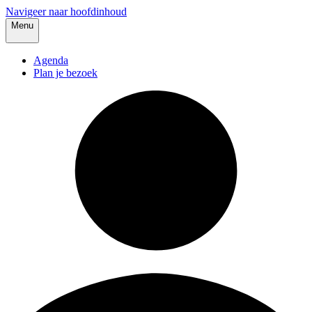
Navigeer naar hoofdinhoud
Menu
Agenda
Plan je bezoek