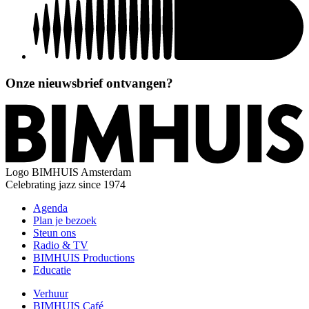
Onze nieuwsbrief ontvangen?
Logo
BIMHUIS Amsterdam
Celebrating jazz since 1974
Agenda
Plan je bezoek
Steun ons
Radio & TV
BIMHUIS Productions
Educatie
Verhuur
BIMHUIS Café