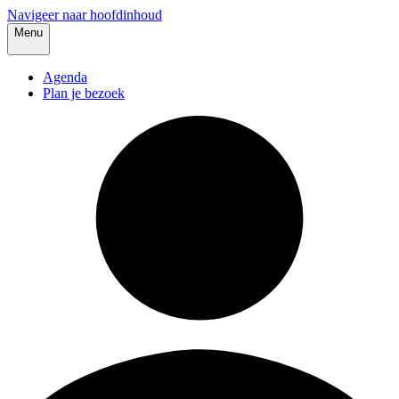
Navigeer naar hoofdinhoud
Menu
Agenda
Plan je bezoek