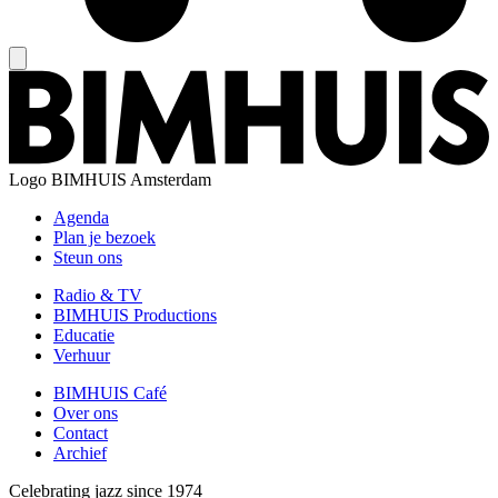
Logo
BIMHUIS Amsterdam
Agenda
Plan je bezoek
Steun ons
Radio & TV
BIMHUIS Productions
Educatie
Verhuur
BIMHUIS Café
Over ons
Contact
Archief
Celebrating jazz since 1974