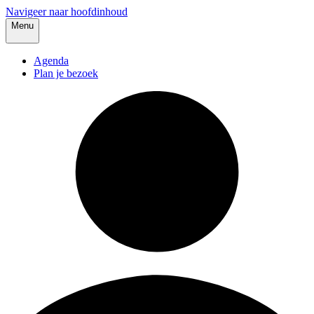
Navigeer naar hoofdinhoud
Menu
Agenda
Plan je bezoek