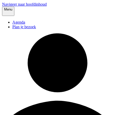
Navigeer naar hoofdinhoud
Menu
Agenda
Plan je bezoek