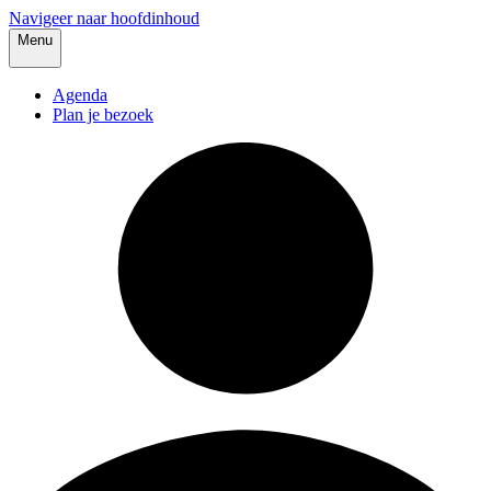
Navigeer naar hoofdinhoud
Menu
Agenda
Plan je bezoek