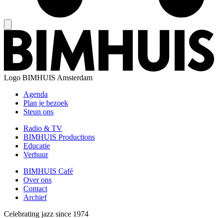
Logo
BIMHUIS Amsterdam
Agenda
Plan je bezoek
Steun ons
Radio & TV
BIMHUIS Productions
Educatie
Verhuur
BIMHUIS Café
Over ons
Contact
Archief
Celebrating jazz since 1974