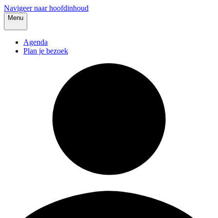
Navigeer naar hoofdinhoud
Menu
Agenda
Plan je bezoek