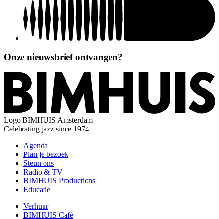
Onze nieuwsbrief ontvangen?
Logo
BIMHUIS Amsterdam
Celebrating jazz since 1974
Agenda
Plan je bezoek
Steun ons
Radio & TV
BIMHUIS Productions
Educatie
Verhuur
BIMHUIS Café