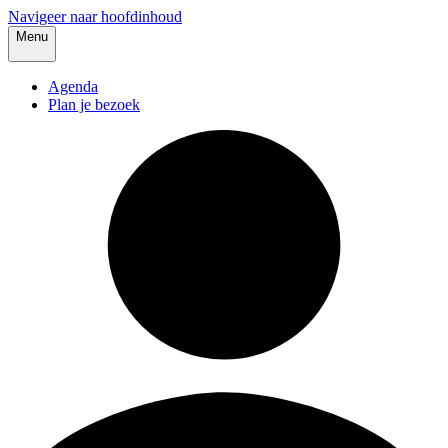
Navigeer naar hoofdinhoud
Menu
Agenda
Plan je bezoek