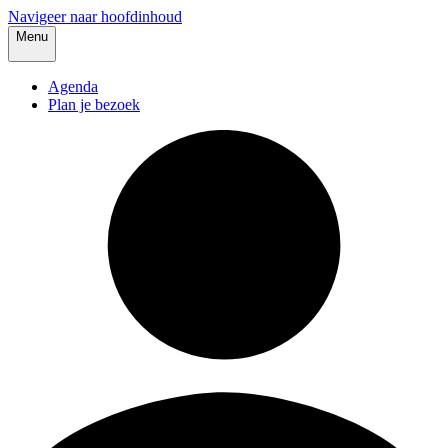
Navigeer naar hoofdinhoud
Menu
Agenda
Plan je bezoek