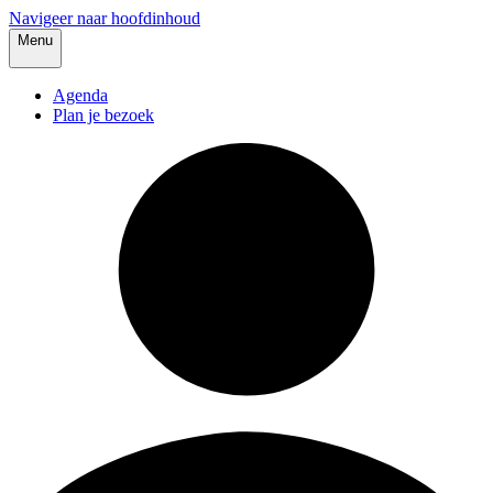
Navigeer naar hoofdinhoud
Menu
Agenda
Plan je bezoek