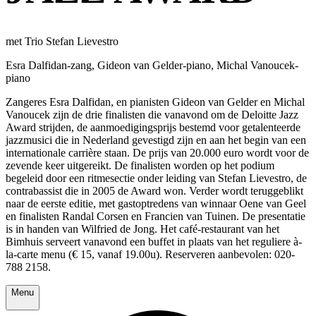
met Trio Stefan Lievestro
Esra Dalfidan-zang, Gideon van Gelder-piano, Michal Vanoucek-
piano
Zangeres Esra Dalfidan, en pianisten Gideon van Gelder en Michal
Vanoucek zijn de drie finalisten die vanavond om de Deloitte Jazz
Award strijden, de aanmoedigingsprijs bestemd voor getalenteerde
jazzmusici die in Nederland gevestigd zijn en aan het begin van een
internationale carrière staan. De prijs van 20.000 euro wordt voor de
zevende keer uitgereikt. De finalisten worden op het podium
begeleid door een ritmesectie onder leiding van Stefan Lievestro, de
contrabassist die in 2005 de Award won. Verder wordt teruggeblikt
naar de eerste editie, met gastoptredens van winnaar Oene van Geel
en finalisten Randal Corsen en Francien van Tuinen. De presentatie
is in handen van Wilfried de Jong. Het café-restaurant van het
Bimhuis serveert vanavond een buffet in plaats van het reguliere à-
la-carte menu (€ 15, vanaf 19.00u). Reserveren aanbevolen: 020-
788 2158.
Menu