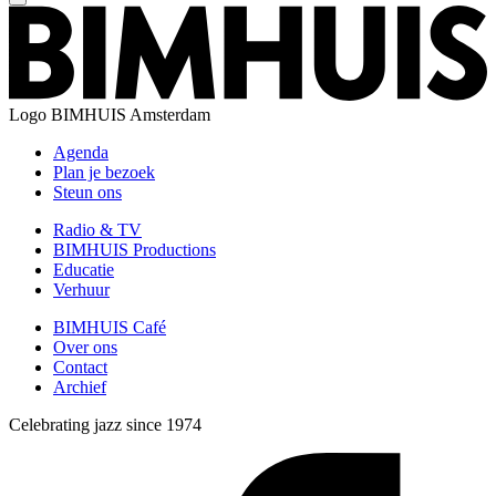
Logo
BIMHUIS Amsterdam
Agenda
Plan je bezoek
Steun ons
Radio & TV
BIMHUIS Productions
Educatie
Verhuur
BIMHUIS Café
Over ons
Contact
Archief
Celebrating jazz since 1974