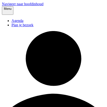
Navigeer naar hoofdinhoud
Menu
Agenda
Plan je bezoek