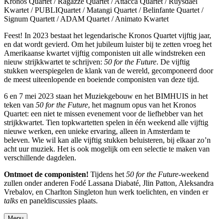
Kronos Quartet / Ragazze Quartet / Attacca Quartet / Ruysdael
Kwartet / PUBLIQuartet / Matangi Quartet / Belinfante Quartet /
Signum Quartett / ADAM Quartet / Animato Kwartet
Feest! In 2023 bestaat het legendarische Kronos Quartet vijftig jaar,
en dat wordt gevierd. Om het jubileum luister bij te zetten vroeg het
Amerikaanse kwartet vijftig componisten uit alle windstreken een
nieuw strijkkwartet te schrijven:
50 for the Future
. De vijftig
stukken weerspiegelen de klank van de wereld, gecomponeerd door
de meest uiteenlopende en boeiende componisten van deze tijd.
6 en 7 mei 2023 staan het Muziekgebouw en het BIMHUIS in het
teken van
50 for the Future
, het magnum opus van het Kronos
Quartet: een niet te missen evenement voor de liefhebber van het
strijkkwartet. Tien topkwartetten spelen in één weekend alle vijftig
nieuwe werken, een unieke ervaring, alleen in Amsterdam te
beleven. Wie wil kan alle vijftig stukken beluisteren, bij elkaar zo’n
acht uur muziek. Het is ook mogelijk om een selectie te maken van
verschillende dagdelen.
Ontmoet de componisten!
Tijdens het
50 for the Future
-weekend
zullen onder anderen Fodé Lassana Diabaté, Jlin Patton, Aleksandra
Vrebalov, en Charlton Singleton hun werk toelichten, en vinden er
talks
en paneldiscussies plaats.
Menu