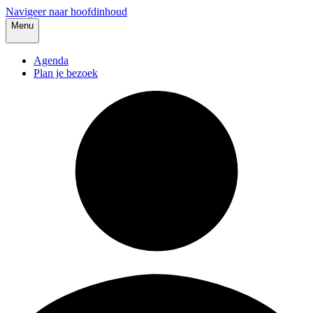
Navigeer naar hoofdinhoud
Menu
Agenda
Plan je bezoek