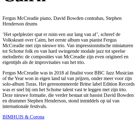
Fergus McCreadie piano, David Bowden contrabas, Stephen
Henderson drums
‘Het spelplezier spat er ruim een uur lang van af’, schreef de
Volkskrant over Cairn, het eerste album van pianist Fergus
McCreadie met zijn nieuwe trio. Van impressionistische miniaturen
tot Schotse folk en van hard swingende modale jazz tot speelse
melodieën: de composities van McCreadie zijn even origineel en
eigentijds als de improvisaties van het trio.
Fergus McCreadie was in 2018 al finalist voor BBC Jazz Musician
of the Year won in eigen land tal van prijzen, onder meer voor zijn
solo-album Turas. Het gerenommeerde Britse label Edition Records
was er snel bij om het Schotse talent vast te leggen met zijn trio.
Deze nieuwe formatie, die verder bestaat uit bassist David Bowden
en drummer Stephen Henderson, stond inmiddels op tal van
internationale festivals.
BIMHUIS & Corona