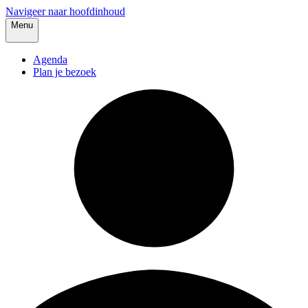
Navigeer naar hoofdinhoud
Menu
Agenda
Plan je bezoek