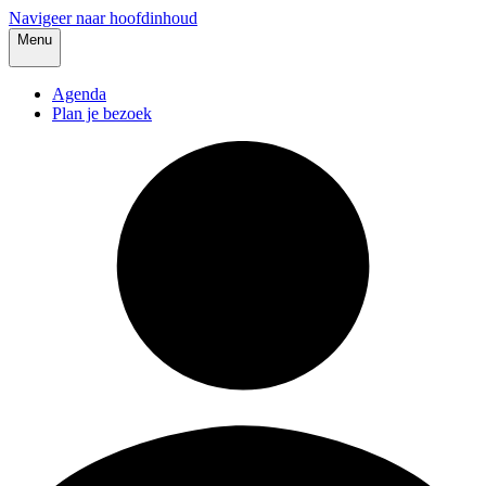
Navigeer naar hoofdinhoud
Menu
Agenda
Plan je bezoek