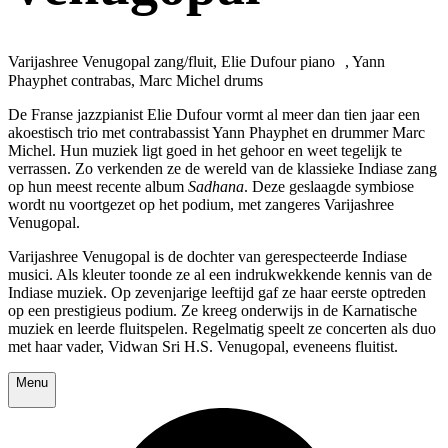
Varijashree Venugopal zang/fluit, Elie Dufour piano , Yann
Phayphet contrabas, Marc Michel drums
De Franse jazzpianist Elie Dufour vormt al meer dan tien jaar een
akoestisch trio met contrabassist Yann Phayphet en drummer Marc
Michel. Hun muziek ligt goed in het gehoor en weet tegelijk te
verrassen. Zo verkenden ze de wereld van de klassieke Indiase zang
op hun meest recente album
Sadhana
. Deze geslaagde symbiose
wordt nu voortgezet op het podium, met zangeres Varijashree
Venugopal.
Varijashree Venugopal is de dochter van gerespecteerde Indiase
musici. Als kleuter toonde ze al een indrukwekkende kennis van de
Indiase muziek. Op zevenjarige leeftijd gaf ze haar eerste optreden
op een prestigieus podium. Ze kreeg onderwijs in de Karnatische
muziek en leerde fluitspelen. Regelmatig speelt ze concerten als duo
met haar vader, Vidwan Sri H.S. Venugopal, eveneens fluitist.
Menu