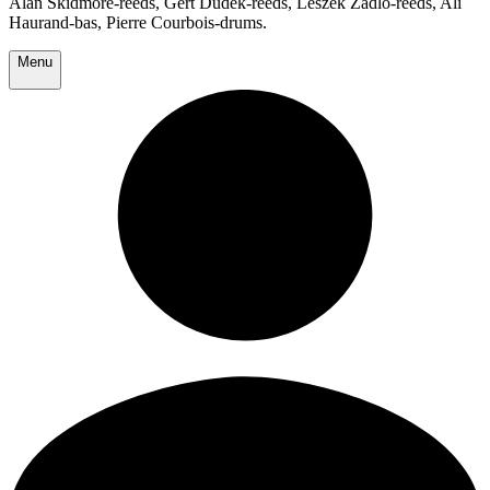
Alan Skidmore-reeds, Gert Dudek-reeds, Leszek Zadlo-reeds, Ali
Haurand-bas, Pierre Courbois-drums.
Menu