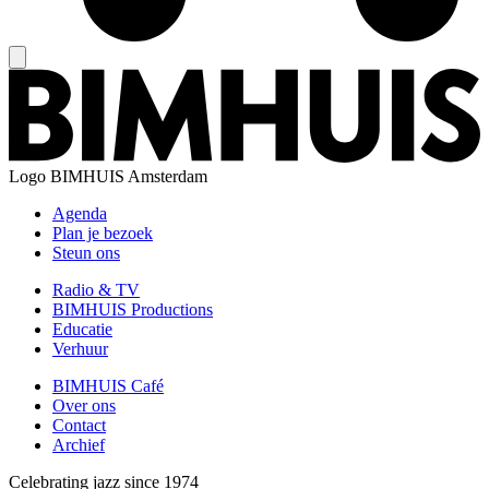
Logo
BIMHUIS Amsterdam
Agenda
Plan je bezoek
Steun ons
Radio & TV
BIMHUIS Productions
Educatie
Verhuur
BIMHUIS Café
Over ons
Contact
Archief
Celebrating jazz since 1974