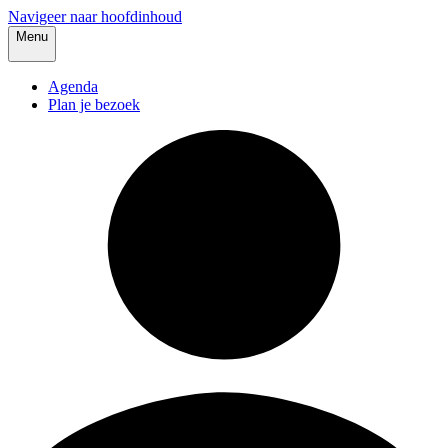
Navigeer naar hoofdinhoud
Menu
Agenda
Plan je bezoek