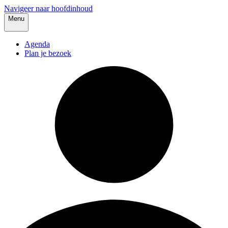
Navigeer naar hoofdinhoud
Menu
Agenda
Plan je bezoek