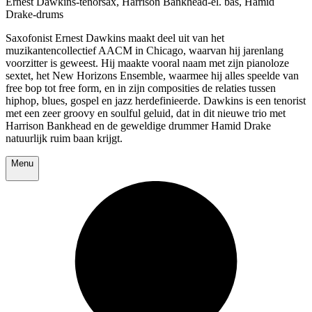
Ernest Dawkins-tenorsax, Harrison Bankhead-el. bas, Hamid
Drake-drums
Saxofonist Ernest Dawkins maakt deel uit van het
muzikantencollectief AACM in Chicago, waarvan hij jarenlang
voorzitter is geweest. Hij maakte vooral naam met zijn pianoloze
sextet, het New Horizons Ensemble, waarmee hij alles speelde van
free bop tot free form, en in zijn composities de relaties tussen
hiphop, blues, gospel en jazz herdefinieerde. Dawkins is een tenorist
met een zeer groovy en soulful geluid, dat in dit nieuwe trio met
Harrison Bankhead en de geweldige drummer Hamid Drake
natuurlijk ruim baan krijgt.
Menu