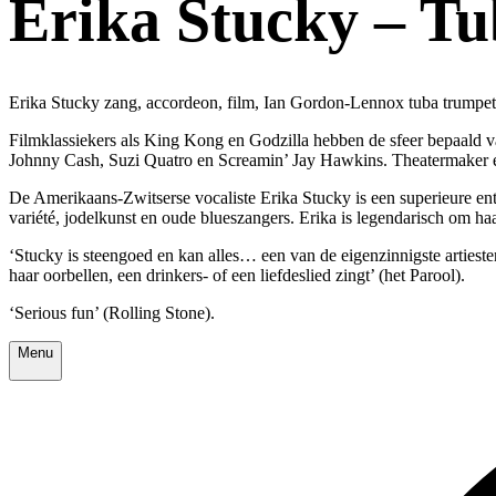
Erika Stucky – T
Erika Stucky zang, accordeon, film, Ian Gordon-Lennox tuba trumpet
Filmklassiekers als King Kong en Godzilla hebben de sfeer bepaald 
Johnny Cash, Suzi Quatro en Screamin’ Jay Hawkins. Theatermaker en 
De Amerikaans-Zwitserse vocaliste Erika Stucky is een superieure en
variété, jodelkunst en oude blueszangers. Erika is legendarisch om ha
‘Stucky is steengoed en kan alles… een van de eigenzinnigste artiesten
haar oorbellen, een drinkers- of een liefdeslied zingt’ (het Parool).
‘Serious fun’ (Rolling Stone).
Menu