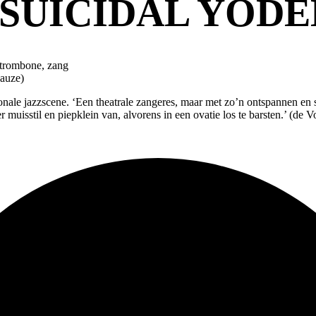
 SUICIDAL YODE
-trombone, zang
pauze)
ionale jazzscene. ‘Een theatrale zangeres, maar met zo’n ontspannen en 
isstil en piepklein van, alvorens in een ovatie los te barsten.’ (de 