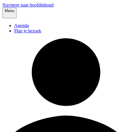
Navigeer naar hoofdinhoud
Menu
Agenda
Plan je bezoek