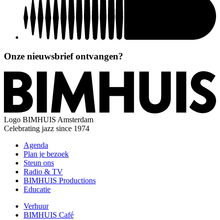
Onze nieuwsbrief ontvangen?
Logo
BIMHUIS Amsterdam
Celebrating jazz since 1974
Agenda
Plan je bezoek
Steun ons
Radio & TV
BIMHUIS Productions
Educatie
Verhuur
BIMHUIS Café