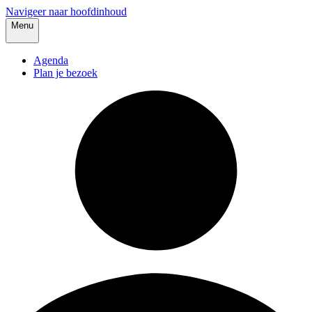
Navigeer naar hoofdinhoud
Menu
Agenda
Plan je bezoek