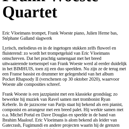
Quartet
Eric Vloeimans trompet, Frank Woeste piano, Julien Herne bas,
Stéphane Galland slagwerk
Lyrisch, melodieus en in de ingetogen stukken zelfs fluweel en
fluisterend: zo wordt het trompetgeluid van Eric Vloeimans
omschreven. Dat het prachtig samengaat met het breed
uitwaaierende toetsenspel van Frank Woeste werd al eerder duidelijk
in het BIMHUIS, toen zij een duo speelden. Nu zijn ze de terug met
een Franse bassist en drummer ter gelegenheid van het album
Pocket Rhapsody II (verschenen op 30 oktober 2020), waarvoor
Woeste alle composities schreef.
Frank Woeste is een jazzpianist met een klassieke grondslag; zo
bewerkte hij muziek van Ravel samen met trombonist Ryan
Keberle. In de jazzscene van Parijs staat hij bekend als een pianist,
componist en arrangeur met een breed palet. Hij werkte samen met
o.a. Michel Portal en Dave Douglas en speelde in de band van
Ibrahim Maalouf. Eric Vloeimans is alom bekend als leider van
Gatecrash, Fugimundi en andere projecten waarin hij de grenzen