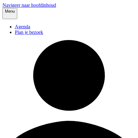
Navigeer naar hoofdinhoud
Menu
Agenda
Plan je bezoek