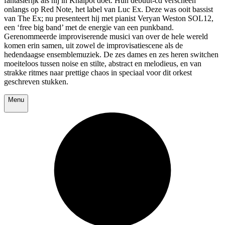
fantasierijk als hij in Knalpot doet. Hun debuut-cd verscheen
onlangs op Red Note, het label van Luc Ex. Deze was ooit bassist
van The Ex; nu presenteert hij met pianist Veryan Weston SOL12,
een ‘free big band’ met de energie van een punkband.
Gerenommeerde improviserende musici van over de hele wereld
komen erin samen, uit zowel de improvisatiescene als de
hedendaagse ensemblemuziek. De zes dames en zes heren switchen
moeiteloos tussen noise en stilte, abstract en melodieus, en van
strakke ritmes naar prettige chaos in speciaal voor dit orkest
geschreven stukken.
Menu