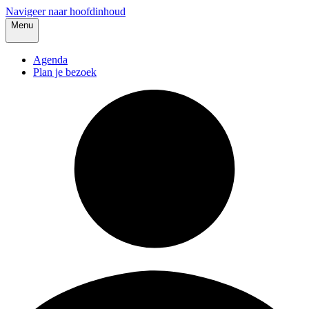
Navigeer naar hoofdinhoud
Menu
Agenda
Plan je bezoek