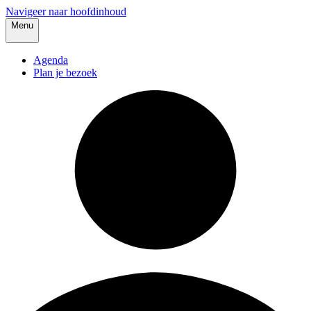
Navigeer naar hoofdinhoud
Menu
Agenda
Plan je bezoek