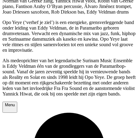
Norman van Geerke zang, Yannick Hiwat viool, Robin van Geerke
piano, Fantison Araby O’Byan percussie, Álvaro Jiménez trompet,
Joao Driessen saxofoon, Rob Dirkson bas, Eddy Veldman drums
Opo Yeye (‘verhef je ziel’) is een energieke, grensverleggende band
onder leiding van Eddy Veldman, de in Paramaribo geboren
drumveteraan. Verwacht een dynamische mix van jazz, funk, hiphop
en Surinaamse dansmuziek als kaseko en kawina. Opo Yeye laat
vele ritmes en stijlen samenvloeien tot een unieke sound vol groove
en improvisatie.
Als medeoprichter van het legendarische Surinam Music Ensemble
is Eddy Veldman één van de grondleggers van de Paramaribop-
sound. Vanaf de jaren zeventig speelde hij in vernieuwende bands
als Reality en Solat en sinds 1998 leidt hij Opo Yeye. De groep heeft
op dit moment een rijkgeschakeerde bezetting met onder anderen
leden van het invloedrijke Fra Fra Sound en de aanstormende violist
Yannick Hiwat, die ook bij ons speelde met zijn eigen bands.
Menu