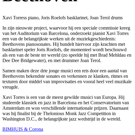
Xavi Torress piano, Joris Roelofs basklarinet, Joan Terol drums
In zijn nieuwste project, waarvoor hij een speciale commissie kreeg
van het Auditorium van Barcelona, onderzoekt pianist Xavi Torres
een van de belangrijkste werken uit de muziekgeschiedenis:
Beethovens pianosonates. Hij bundelt hiervoor zijn krachten met
basklarinet speler Joris Roelofs, die momenteel wordt beschouwd
als een van de beste ter wereld (zo speelde hij met Brad Mehldau en
Dee Dee Bridgewater), en met drummer Joan Terol.
Samen maken deze drie jonge musici een reis door een aantal van
Beethovens bekendste sonates en verkennen ze klanken, ritmes en
texturen door middel van improvisaties en vooral heel veel muzikale
vreugde.
Xavi Torres is een van de meest gewilde musici van Europa. Hij
studeerde klassiek en jazz in Barcelona en het Conservatorium van
Amsterdam en won verschillende internationale prijzen. Daarnaast
was hij finalist bij de Thelonious Monk Jazz Competition in
Washington D.C., de belangrijkste jazz wedstrijd in de wereld.
BIMHUIS & Corona