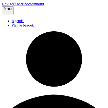
Navigeer naar hoofdinhoud
Menu
Agenda
Plan je bezoek