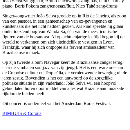
João Selva zang/gitaar, Bruno Patchworks zang/bas, Paul Charnay
piano, Boris Pokora zang/tenorsax/fluit, Nico Taité zang/drums
Singer-songwriter João Selva groeide op in Rio de Janeiro, als zoon
van een pastoor, in een gemeenschap van ex-gevangenen en
kunstenaars die het licht hadden gezien. Als kind speelde hij gitaar
onder toeziend oog van Wanda Sá, één van de meest iconische
figuren van de bossanova. Al op achttienjarige leeftijd begon hij de
wereld te verkennen om zich uiteindelijk te vestigen in Lyon,
Frankrijk, waar hij zich ontpopte als fervent ambassadeur van
Braziliaanse muziek.
Op zijn tweede album Navegar keert de Braziliaanse zanger terug
naar de samba en souljazz van zijn jeugd. Het is een ware ode aan
de Creoolse cultuur en Tropicália, de vernieuwende beweging uit de
jaren zestig. Bovendien is het een antwoord op de zorgelijke
politieke situatie in zijn vaderland; João Selva wil een hoopvol
geluid laten horen door middel van alles wat Brazilië aan muzikale
rijkdom te bieden heeft.
Dit concert is onderdeel van het Amsterdam Roots Festival.
BIMHUIS & Corona