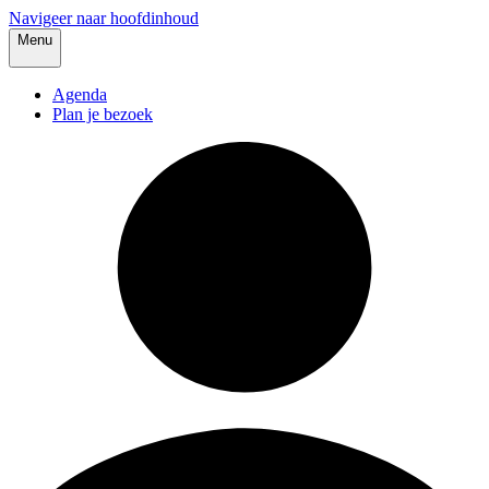
Navigeer naar hoofdinhoud
Menu
Agenda
Plan je bezoek