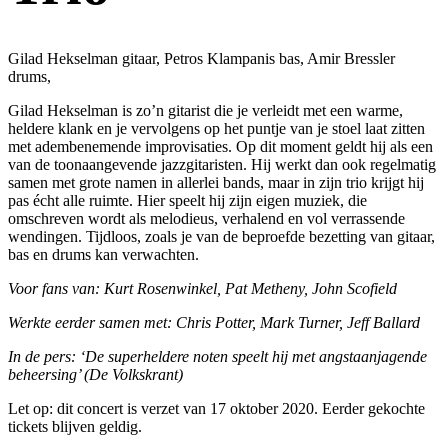
Gilad Hekselman gitaar, Petros Klampanis bas, Amir Bressler
drums,
Gilad Hekselman is zo’n gitarist die je verleidt met een warme,
heldere klank en je vervolgens op het puntje van je stoel laat zitten
met adembenemende improvisaties. Op dit moment geldt hij als een
van de toonaangevende jazzgitaristen. Hij werkt dan ook regelmatig
samen met grote namen in allerlei bands, maar in zijn trio krijgt hij
pas écht alle ruimte. Hier speelt hij zijn eigen muziek, die
omschreven wordt als melodieus, verhalend en vol verrassende
wendingen. Tijdloos, zoals je van de beproefde bezetting van gitaar,
bas en drums kan verwachten.
Voor fans van: Kurt Rosenwinkel, Pat Metheny, John Scofield
Werkte eerder samen met: Chris Potter, Mark Turner, Jeff Ballard
In de pers: ‘De superheldere noten speelt hij met angstaanjagende
beheersing’ (De Volkskrant)
Let op: dit concert is verzet van 17 oktober 2020. Eerder gekochte
tickets blijven geldig.