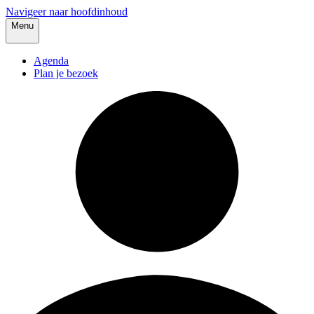
Navigeer naar hoofdinhoud
Menu
Agenda
Plan je bezoek