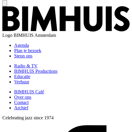
Logo
BIMHUIS Amsterdam
Agenda
Plan je bezoek
Steun ons
Radio & TV
BIMHUIS Productions
Educatie
Verhuur
BIMHUIS Café
Over ons
Contact
Archief
Celebrating jazz since 1974