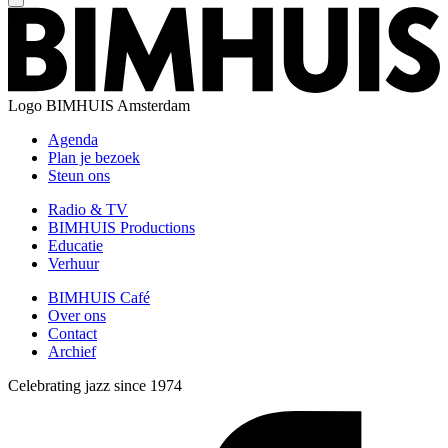
Logo
BIMHUIS Amsterdam
Agenda
Plan je bezoek
Steun ons
Radio & TV
BIMHUIS Productions
Educatie
Verhuur
BIMHUIS Café
Over ons
Contact
Archief
Celebrating jazz since 1974