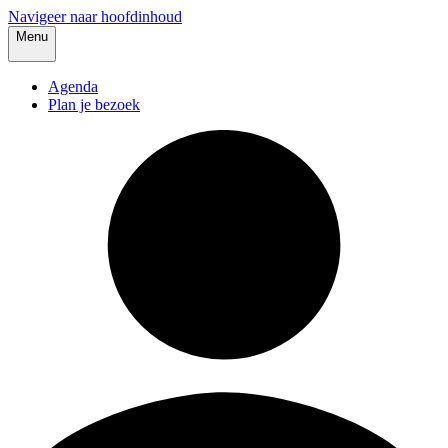
Navigeer naar hoofdinhoud
Menu
Agenda
Plan je bezoek