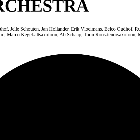
RCHESTRA
of, Jelle Schouten, Jan Hollander, Erik Vloeimans, Eelco Oudhof, Ru
m, Marco Kegel-altsaxofoon, Ab Schaap, Toon Roos-tenorsaxofoon, 