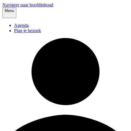
Navigeer naar hoofdinhoud
Menu
Agenda
Plan je bezoek