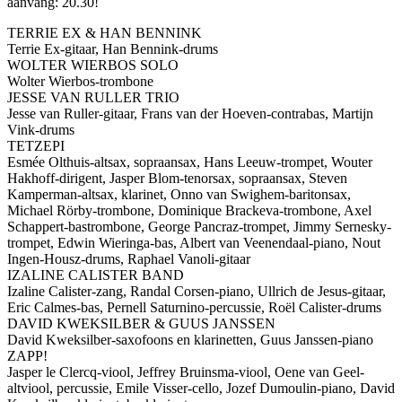
aanvang: 20.30!
TERRIE EX & HAN BENNINK
Terrie Ex-gitaar, Han Bennink-drums
WOLTER WIERBOS SOLO
Wolter Wierbos-trombone
JESSE VAN RULLER TRIO
Jesse van Ruller-gitaar, Frans van der Hoeven-contrabas, Martijn
Vink-drums
TETZEPI
Esmée Olthuis-altsax, sopraansax, Hans Leeuw-trompet, Wouter
Hakhoff-dirigent, Jasper Blom-tenorsax, sopraansax, Steven
Kamperman-altsax, klarinet, Onno van Swighem-baritonsax,
Michael Rörby-trombone, Dominique Brackeva-trombone, Axel
Schappert-bastrombone, George Pancraz-trompet, Jimmy Sernesky-
trompet, Edwin Wieringa-bas, Albert van Veenendaal-piano, Nout
Ingen-Housz-drums, Raphael Vanoli-gitaar
IZALINE CALISTER BAND
Izaline Calister-zang, Randal Corsen-piano, Ullrich de Jesus-gitaar,
Eric Calmes-bas, Pernell Saturnino-percussie, Roël Calister-drums
DAVID KWEKSILBER & GUUS JANSSEN
David Kweksilber-saxofoons en klarinetten, Guus Janssen-piano
ZAPP!
Jasper le Clercq-viool, Jeffrey Bruinsma-viool, Oene van Geel-
altviool, percussie, Emile Visser-cello, Jozef Dumoulin-piano, David