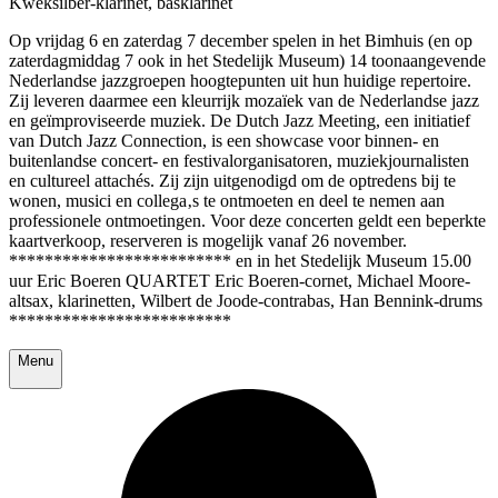
Kweksilber-klarinet, basklarinet
Op vrijdag 6 en zaterdag 7 december spelen in het Bimhuis (en op
zaterdagmiddag 7 ook in het Stedelijk Museum) 14 toonaangevende
Nederlandse jazzgroepen hoogtepunten uit hun huidige repertoire.
Zij leveren daarmee een kleurrijk mozaïek van de Nederlandse jazz
en geïmproviseerde muziek. De Dutch Jazz Meeting, een initiatief
van Dutch Jazz Connection, is een showcase voor binnen- en
buitenlandse concert- en festivalorganisatoren, muziekjournalisten
en cultureel attachés. Zij zijn uitgenodigd om de optredens bij te
wonen, musici en collega‚s te ontmoeten en deel te nemen aan
professionele ontmoetingen. Voor deze concerten geldt een beperkte
kaartverkoop, reserveren is mogelijk vanaf 26 november.
************************* en in het Stedelijk Museum 15.00
uur Eric Boeren QUARTET Eric Boeren-cornet, Michael Moore-
altsax, klarinetten, Wilbert de Joode-contrabas, Han Bennink-drums
*************************
Menu