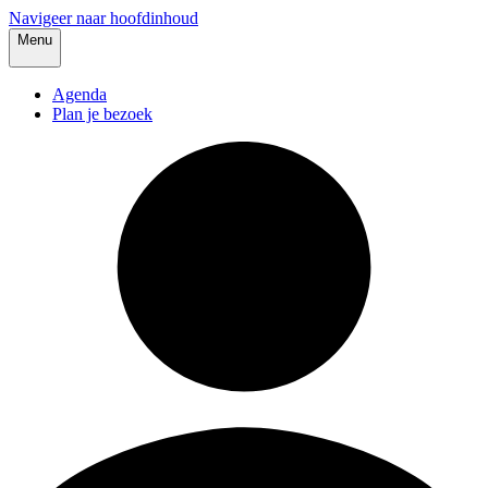
Navigeer naar hoofdinhoud
Menu
Agenda
Plan je bezoek