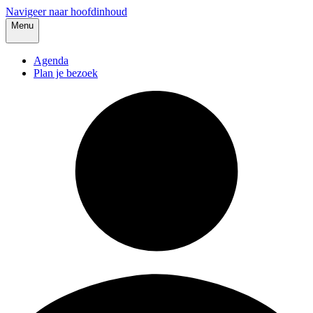
Navigeer naar hoofdinhoud
Menu
Agenda
Plan je bezoek