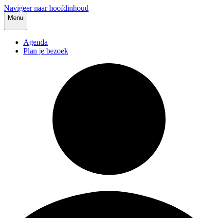
Navigeer naar hoofdinhoud
Menu
Agenda
Plan je bezoek