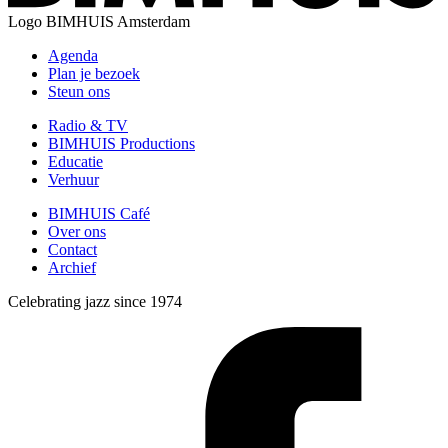
Logo
BIMHUIS Amsterdam
Agenda
Plan je bezoek
Steun ons
Radio & TV
BIMHUIS Productions
Educatie
Verhuur
BIMHUIS Café
Over ons
Contact
Archief
Celebrating jazz since 1974