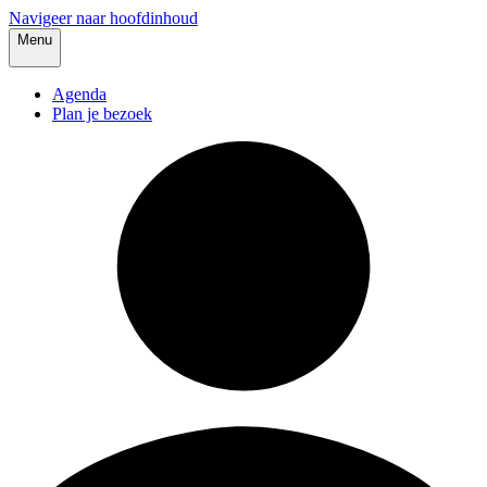
Navigeer naar hoofdinhoud
Menu
Agenda
Plan je bezoek