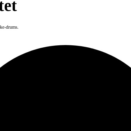
tet
eke-drums.