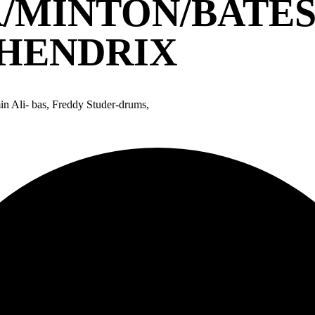
/MINTON/BATES/
 HENDRIX
in Ali- bas, Freddy Studer-drums,