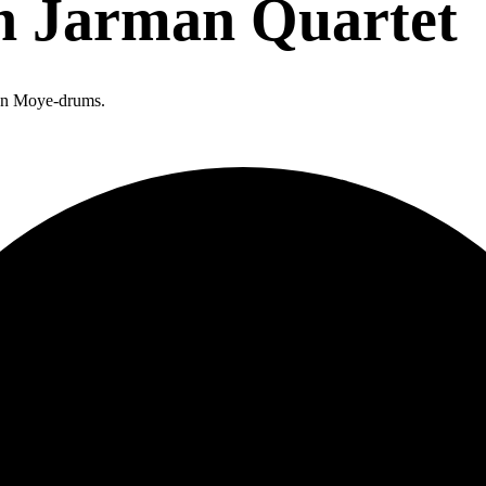
h Jarman Quartet
Don Moye-drums.