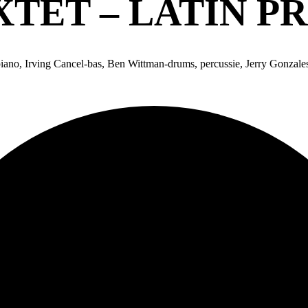
TET – LATIN P
ano, Irving Cancel-bas, Ben Wittman-drums, percussie, Jerry Gonzales