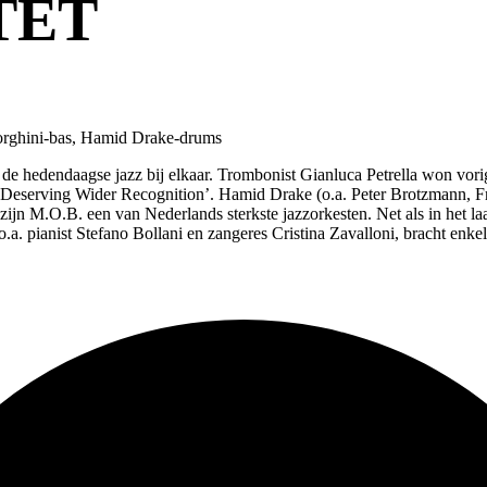
TET
Borghini-bas, Hamid Drake-drums
de hedendaagse jazz bij elkaar. Trombonist Gianluca Petrella won vorig
ist Deserving Wider Recognition’. Hamid Drake (o.a. Peter Brotzmann
ijn M.O.B. een van Nederlands sterkste jazzorkesten. Net als in het laa
o.a. pianist Stefano Bollani en zangeres Cristina Zavalloni, bracht enke