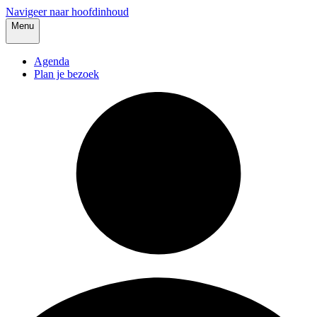
Navigeer naar hoofdinhoud
Menu
Agenda
Plan je bezoek