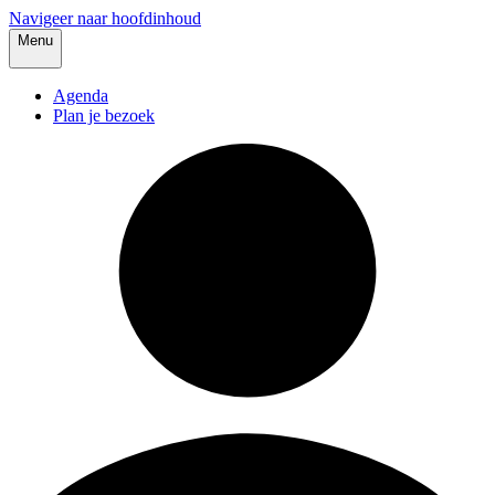
Navigeer naar hoofdinhoud
Menu
Agenda
Plan je bezoek