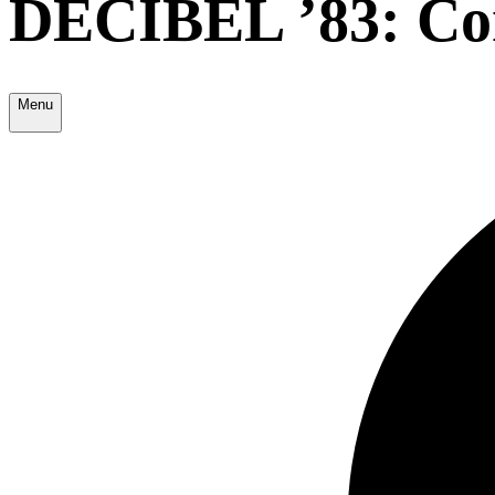
DECIBEL ’83: Co
Menu