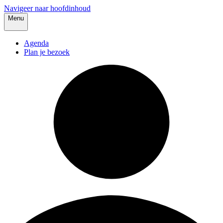
Navigeer naar hoofdinhoud
Menu
Agenda
Plan je bezoek