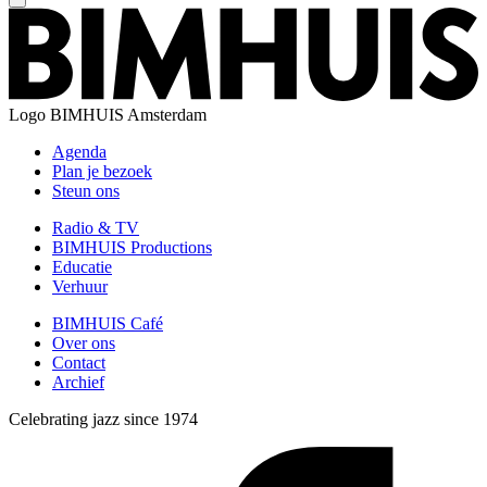
Logo
BIMHUIS Amsterdam
Agenda
Plan je bezoek
Steun ons
Radio & TV
BIMHUIS Productions
Educatie
Verhuur
BIMHUIS Café
Over ons
Contact
Archief
Celebrating jazz since 1974