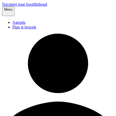
Navigeer naar hoofdinhoud
Menu
Agenda
Plan je bezoek