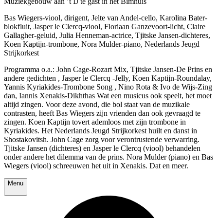
Muziekgebouw aan ’t IJ te gast in het Bimhuis
Bas Wiegers-viool, dirigent, Jelte van Andel-cello, Karolina Bater-
blokfluit, Jasper le Clercq-viool, Floriaan Ganzevoort-licht, Claire
Gallagher-geluid, Julia Henneman-actrice, Tjitske Jansen-dichteres,
Koen Kaptijn-trombone, Nora Mulder-piano, Nederlands Jeugd
Strijkorkest
Programma o.a.: John Cage-Rozart Mix, Tjitske Jansen-De Prins en
andere gedichten , Jasper le Clercq -Jelly, Koen Kaptijn-Roundalay,
Yannis Kyriakides-Trombone Song , Nino Rota & Ivo de Wijs-Zing
dan, Iannis Xenakis-Dikhthas Wat een musicus ook speelt, het moet
altijd zingen. Voor deze avond, die bol staat van de muzikale
contrasten, heeft Bas Wiegers zijn vrienden dan ook gevraagd te
zingen. Koen Kaptijn tovert ademloos met zijn trombone in
Kyriakides. Het Nederlands Jeugd Strijkorkest huilt en danst in
Shostakovitsh. John Cage zorg voor verontrustende verwarring.
Tjitske Jansen (dichteres) en Jasper le Clercq (viool) behandelen
onder andere het dilemma van de prins. Nora Mulder (piano) en Bas
Wiegers (viool) schreeuwen het uit in Xenakis. Dat en meer.
Menu