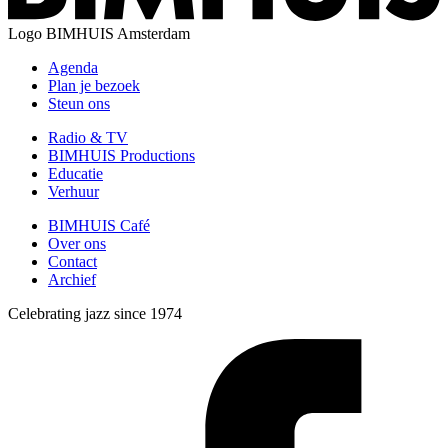
Logo
BIMHUIS Amsterdam
Agenda
Plan je bezoek
Steun ons
Radio & TV
BIMHUIS Productions
Educatie
Verhuur
BIMHUIS Café
Over ons
Contact
Archief
Celebrating jazz since 1974