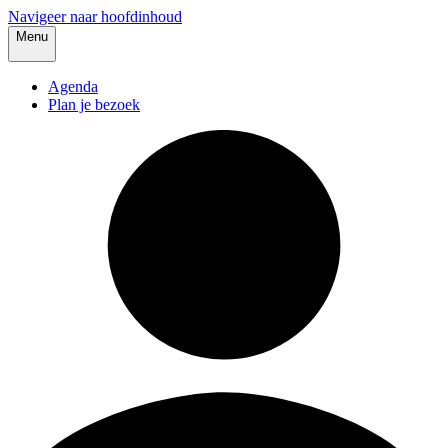
Navigeer naar hoofdinhoud
Menu
Agenda
Plan je bezoek