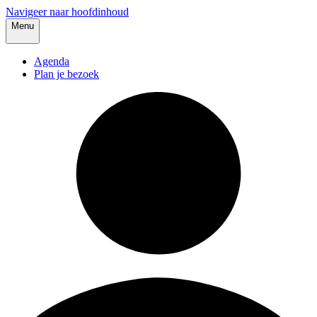
Navigeer naar hoofdinhoud
Menu
Agenda
Plan je bezoek