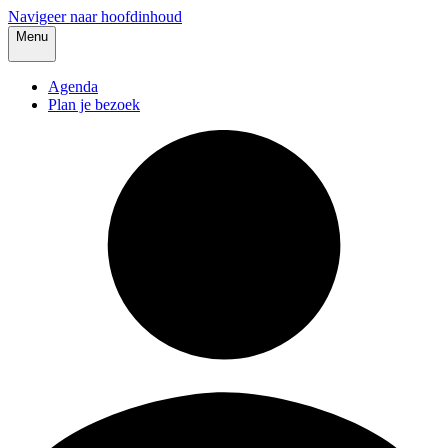
Navigeer naar hoofdinhoud
Menu
Agenda
Plan je bezoek