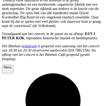
‘Dankzij vaste optredens in het Bimhuis is de groep
samengesmolten tot een knetterende, organische fabriek met een
sterk repertoire. De grote rijkheid aan timbres is de kracht van dit
gezelschap. De open blik van alle bandleden maakt David
Kweksilber Big Band tot een ongekend elastisch ensemble. Daar
komt bij dat ze spelen met veel plezier; ook daarvoor kom je graag
naar de concertzaal’ (de Volkskrant).
Voorafgaand aan het concert, in de pauze en na afloop:
DJ/VJ
PETER KOK
, bijzondere historische muziek en beeldopnames.
Het Bimhuis
restaurant
is geopend voor aanvang van het concert
van 18:30 tot 20:30 (reserveren aanbevolen 020-7882158). Na
afloop van het concert is het Bimhuis Café geopend (gratis
toegang).
Menu