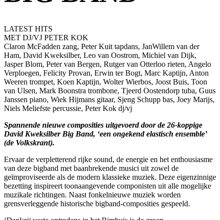
LATEST HITS
MET DJ/VJ PETER KOK
Claron McFadden zang, Peter Kuit tapdans, JanWillem van der
Ham, David Kweksilber, Leo van Oostrom, Michiel van Dijk,
Jasper Blom, Peter van Bergen, Rutger van Otterloo rieten, Angelo
Verploegen, Felicity Provan, Erwin ter Bogt, Marc Kaptijn, Anton
Weeren trompet, Koen Kaptijn, Wolter Wierbos, Joost Buis, Toon
van Ulsen, Mark Boonstra trombone, Tjeerd Oostendorp tuba, Guus
Janssen piano, Wiek Hijmans gitaar, Sjeng Schupp bas, Joey Marijs,
Niels Meliefste percussie, Peter Kok dj/vj
Spannende nieuwe composities uitgevoerd door de 26-koppige
David Kweksilber Big Band, ‘een ongekend elastisch ensemble’
(de Volkskrant).
Ervaar de verpletterend rijke sound, de energie en het enthousiasme
van deze bigband met baanbrekende musici uit zowel de
geïmproviseerde als de modern klassieke muziek. Deze eigenzinnige
bezetting inspireert toonaangevende componisten uit alle mogelijke
muzikale richtingen. Naast fonkelnieuwe muziek worden
grensverleggende historische bigband-composities gespeeld.