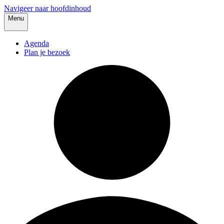
Navigeer naar hoofdinhoud
Menu
Agenda
Plan je bezoek