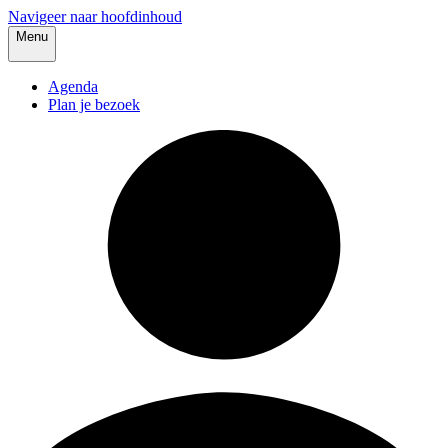
Navigeer naar hoofdinhoud
Menu
Agenda
Plan je bezoek