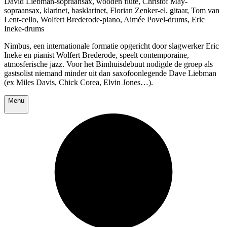
David Liebman-sopraansax, wooden flute, Christof May-
sopraansax, klarinet, basklarinet, Florian Zenker-el. gitaar, Tom van
Lent-cello, Wolfert Brederode-piano, Aimée Povel-drums, Eric
Ineke-drums
Nimbus, een internationale formatie opgericht door slagwerker Eric
Ineke en pianist Wolfert Brederode, speelt contemporaine,
atmosferische jazz. Voor het Bimhuisdebuut nodigde de groep als
gastsolist niemand minder uit dan saxofoonlegende Dave Liebman
(ex Miles Davis, Chick Corea, Elvin Jones…).
Menu