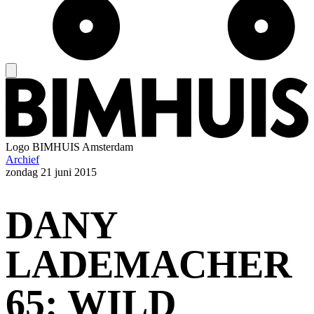
Logo
BIMHUIS Amsterdam
Archief
zondag
21 juni 2015
DANY
LADEMACHER
65: WILD