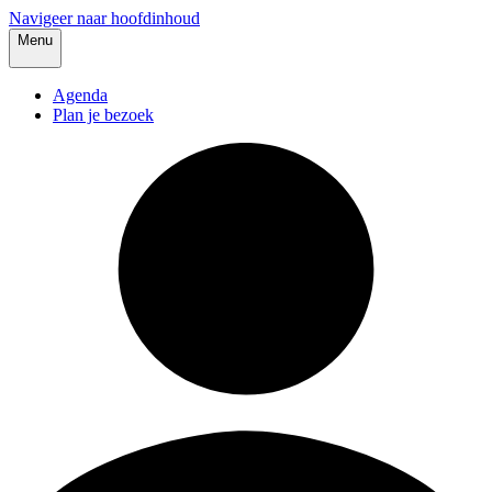
Navigeer naar hoofdinhoud
Menu
Agenda
Plan je bezoek