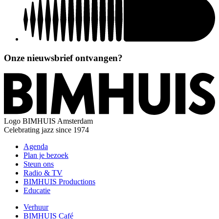
Onze nieuwsbrief ontvangen?
Logo
BIMHUIS Amsterdam
Celebrating jazz since 1974
Agenda
Plan je bezoek
Steun ons
Radio & TV
BIMHUIS Productions
Educatie
Verhuur
BIMHUIS Café