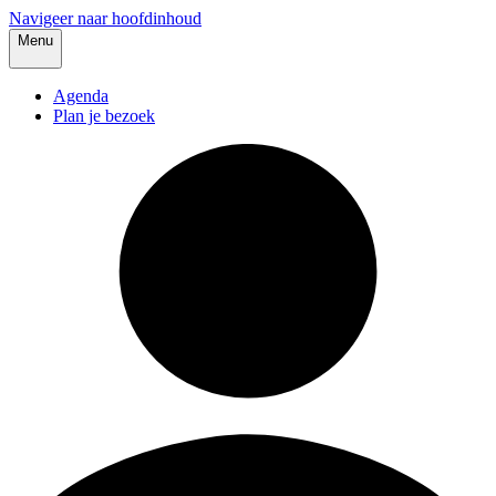
Navigeer naar hoofdinhoud
Menu
Agenda
Plan je bezoek